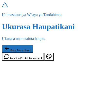
Halmashauri ya Wilaya ya Tandahimba
Ukurasa Haupatikani
Ukurasa unaoutafuta haupo.
Rudi Nyumbani
Ask GWF AI Assistant