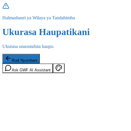
Halmashauri ya Wilaya ya Tandahimba
Ukurasa Haupatikani
Ukurasa unaoutafuta haupo.
Rudi Nyumbani
Ask GWF AI Assistant